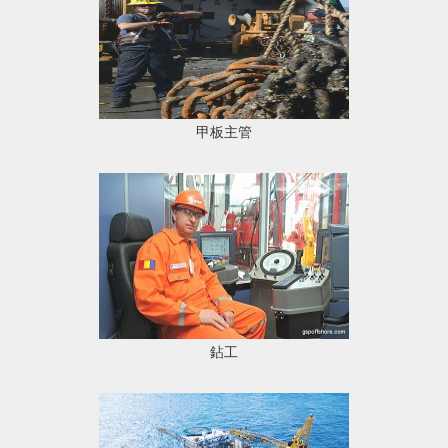
甲板主管
鉆工