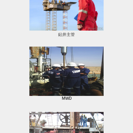
鉆井主管
MWD