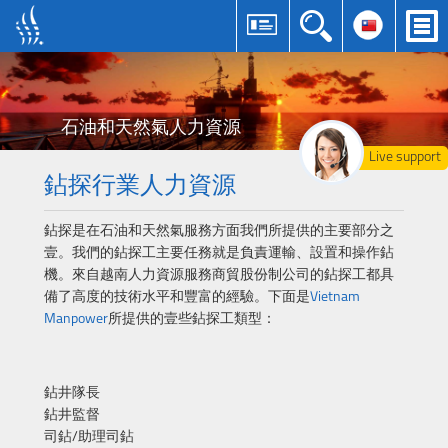
石油和天然氣人力資源
Live support
鉆探行業人力資源
鉆探是在石油和天然氣服務方面我們所提供的主要部分之
壹。我們的鉆探工主要任務就是負責運輸、設置和操作鉆
機。來自越南人力資源服務商貿股份制公司的鉆探工都具
備了高度的技術水平和豐富的經驗。下面是
Vietnam
Manpower
所提供的壹些鉆探工類型：
鉆井隊長
鉆井監督
司鉆/助理司鉆