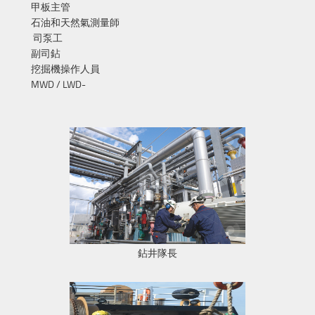
甲板主管
石油和天然氣測量師
司泵工
副司鉆
挖掘機操作人員
MWD / LWD-
鉆井隊長