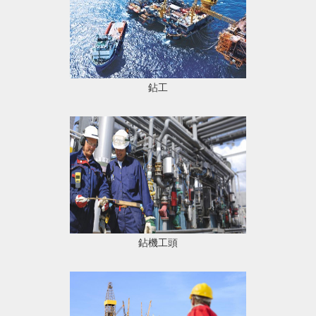
鉆工
鉆機工頭